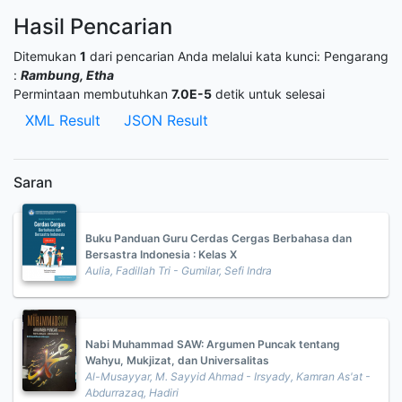
Hasil Pencarian
Ditemukan
1
dari pencarian Anda melalui kata kunci:
Pengarang
:
Rambung, Etha
Permintaan membutuhkan
7.0E-5
detik untuk selesai
XML Result
JSON Result
Saran
Buku Panduan Guru Cerdas Cergas Berbahasa dan
Bersastra Indonesia : Kelas X
Aulia, Fadillah Tri - Gumilar, Sefi Indra
Nabi Muhammad SAW: Argumen Puncak tentang
Wahyu, Mukjizat, dan Universalitas
Al-Musayyar, M. Sayyid Ahmad - Irsyady, Kamran As'at -
Abdurrazaq, Hadiri