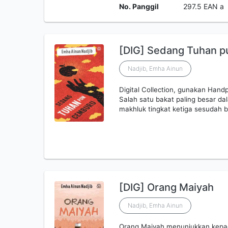
No. Panggil
297.5 EAN a
[DIG] Sedang Tuhan 
Nadjib, Emha Ainun
Digital Collection, gunakan Ha
Salah satu bakat paling besar d
makhluk tingkat ketiga sesudah
[DIG] Orang Maiyah
Nadjib, Emha Ainun
Orang Maiyah menunjukkan kepad