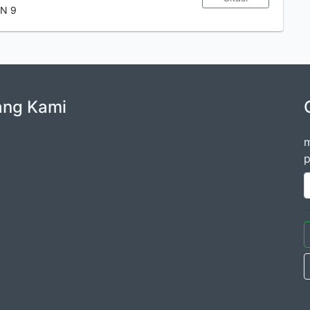
AN 9
ang Kami
m
p