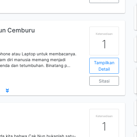
pun Cemburu
Ketersediaan
1
ndphone atau Laptop untuk membacanya.
alam diri manusia memang menjadi
Tampilkan
 benda dan tetumbuhan. Binatang p…
Detail
Sitasi
Ketersediaan
1
a kita bahwa Cak Nun bukanlah satu-