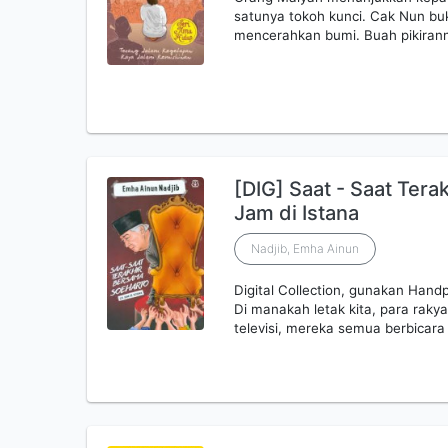
satunya tokoh kunci. Cak Nun bu
mencerahkan bumi. Buah pikiran
[DIG] Saat - Saat Ter
Jam di Istana
Nadjib, Emha Ainun
Digital Collection, gunakan Ha
Di manakah letak kita, para rakyat
televisi, mereka semua berbicar