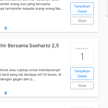
kanlah orang suci yang berusaha
Tampilkan
nya tertransfer kepada orang-orang Ma…
Detail
Sitasi
akhir Bersama Soeharto 2,5
Ketersediaan
1
ndphone atau Laptop untuk membacanya!
Tampilkan
 kecil yang tak berdaya ini? Di koran, di
Detail
a dengan gagah dan p…
Sitasi