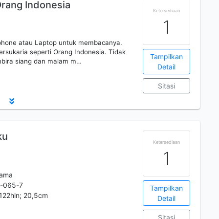
rang Indonesia
Ketersediaan
1
ndphone atau Laptop untuk membacanya.
ersukaria seperti Orang Indonesia. Tidak
Tampilkan
embira siang dan malam m…
Detail
Sitasi
ku
Ketersediaan
1
tama
-065-7
Tampilkan
, 122hln; 20,5cm
Detail
Sitasi