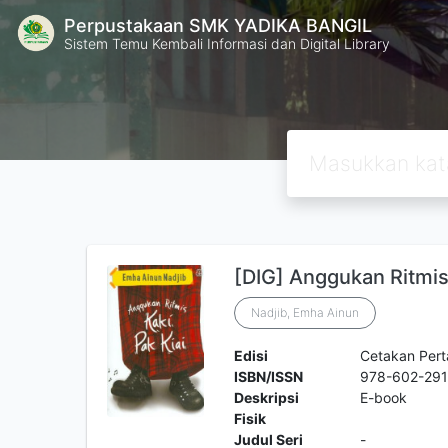
Perpustakaan SMK YADIKA BANGIL
Sistem Temu Kembali Informasi dan Digital Library
[DIG] Anggukan Ritmis 
Nadjib, Emha Ainun
Edisi
Cetakan Per
ISBN/ISSN
978-602-291
Deskripsi
E-book
Fisik
Judul Seri
-