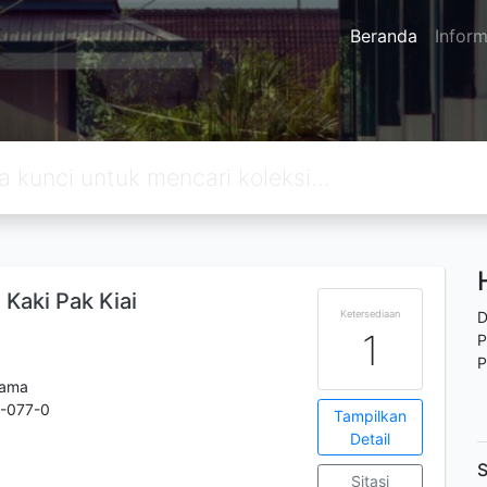
Beranda
Inform
Kaki Pak Kiai
Ketersediaan
D
1
P
P
tama
-077-0
Tampilkan
Detail
S
Sitasi