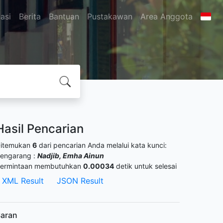
asi
Berita
Bantuan
Pustakawan
Area Anggota
Hasil Pencarian
itemukan
6
dari pencarian Anda melalui kata kunci:
engarang :
Nadjib, Emha Ainun
ermintaan membutuhkan
0.00034
detik untuk selesai
XML Result
JSON Result
aran