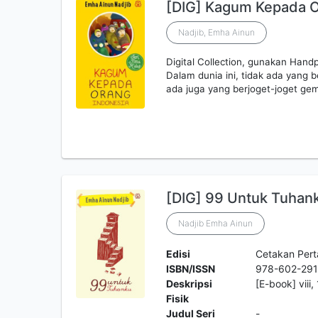
[DIG] Kagum Kepada O
Nadjib, Emha Ainun
Digital Collection, gunakan Ha
Dalam dunia ini, tidak ada yang b
ada juga yang berjoget-joget g
[DIG] 99 Untuk Tuhan
Nadjib Emha Ainun
Edisi
Cetakan Per
ISBN/ISSN
978-602-291
Deskripsi
[E-book] viii
Fisik
Judul Seri
-