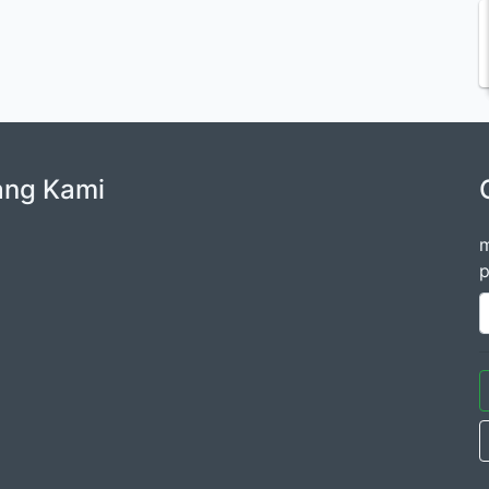
ang Kami
m
p