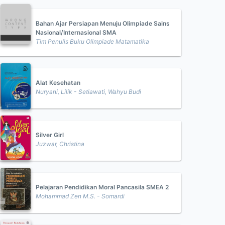
Bahan Ajar Persiapan Menuju Olimpiade Sains
Nasional/Internasional SMA
Tim Penulis Buku Olimpiade Matamatika
Alat Kesehatan
Nuryani, Lilik - Setiawati, Wahyu Budi
Silver Girl
Juzwar, Christina
Pelajaran Pendidikan Moral Pancasila SMEA 2
Mohammad Zen M.S. - Somardi