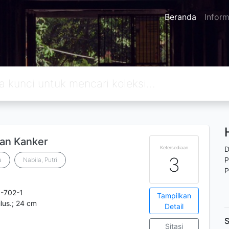
Beranda
Inform
an Kanker
Ketersediaan
D
3
P
a
Nabila, Putri
P
-702-1
Tampilkan
 ilus.; 24 cm
Detail
S
Sitasi