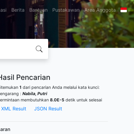
asi
Berita
Bantuan
Pustakawan
Area Anggota
Hasil Pencarian
itemukan
1
dari pencarian Anda melalui kata kunci:
engarang :
Nabila, Putri
ermintaan membutuhkan
8.0E-5
detik untuk selesai
XML Result
JSON Result
aran