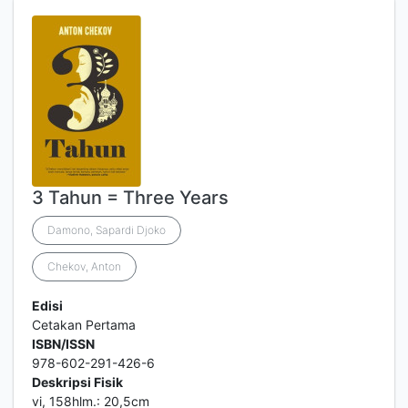
3 Tahun = Three Years
Damono, Sapardi Djoko
Chekov, Anton
Edisi
Cetakan Pertama
ISBN/ISSN
978-602-291-426-6
Deskripsi Fisik
vi, 158hlm.: 20,5cm