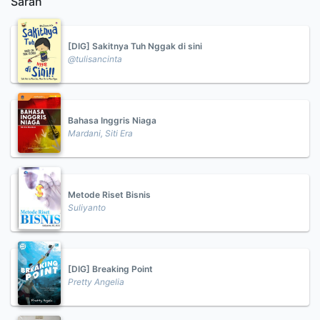
Saran
[DIG] Sakitnya Tuh Nggak di sini
@tulisancinta
Bahasa Inggris Niaga
Mardani, Siti Era
Metode Riset Bisnis
Suliyanto
[DIG] Breaking Point
Pretty Angelia