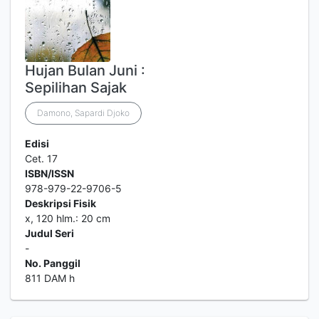
Hujan Bulan Juni :
Sepilihan Sajak
Damono, Sapardi Djoko
Edisi
Cet. 17
ISBN/ISSN
978-979-22-9706-5
Deskripsi Fisik
x, 120 hlm.: 20 cm
Judul Seri
-
No. Panggil
811 DAM h