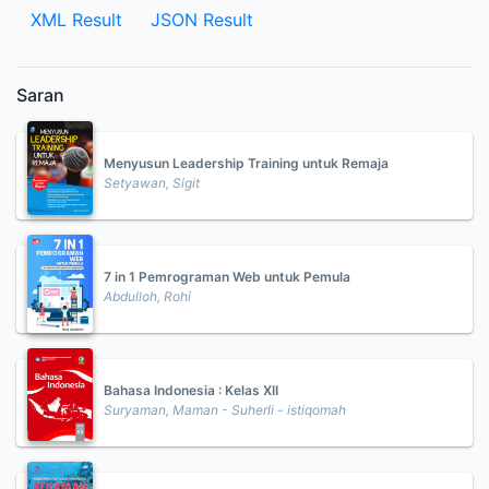
XML Result
JSON Result
Saran
Menyusun Leadership Training untuk Remaja
Setyawan, Sigit
7 in 1 Pemrograman Web untuk Pemula
Abdulloh, Rohi
Bahasa Indonesia : Kelas XII
Suryaman, Maman - Suherli - istiqomah