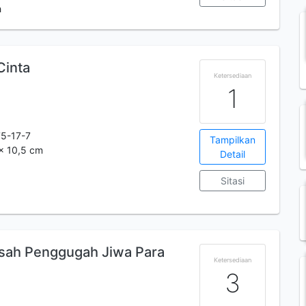
h
Cinta
Ketersediaan
1
5-17-7
Tampilkan
 x 10,5 cm
Detail
Sitasi
isah Penggugah Jiwa Para
Ketersediaan
3