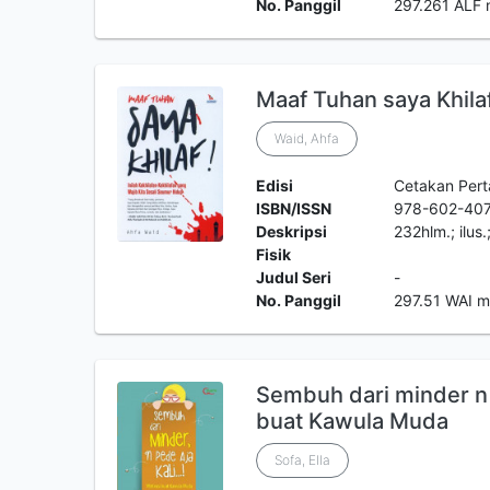
No. Panggil
297.261 ALF
Maaf Tuhan saya Khila
Waid, Ahfa
Edisi
Cetakan Per
ISBN/ISSN
978-602-407
Deskripsi
232hlm.; ilus
Fisik
Judul Seri
-
No. Panggil
297.51 WAI 
Sembuh dari minder n pe
buat Kawula Muda
Sofa, Ella