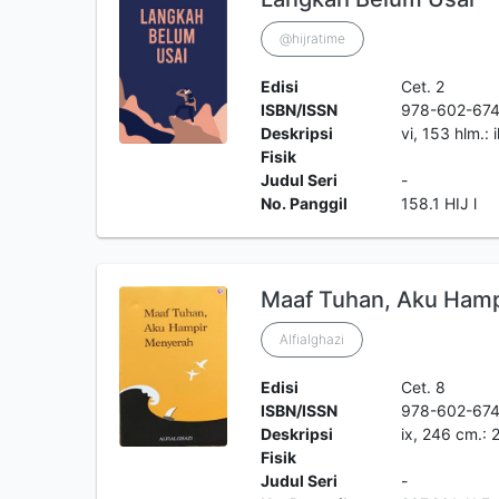
@hijratime
Edisi
Cet. 2
ISBN/ISSN
978-602-67
Deskripsi
vi, 153 hlm.: 
Fisik
Judul Seri
-
No. Panggil
158.1 HIJ l
Maaf Tuhan, Aku Ham
Alfialghazi
Edisi
Cet. 8
ISBN/ISSN
978-602-67
Deskripsi
ix, 246 cm.:
Fisik
Judul Seri
-