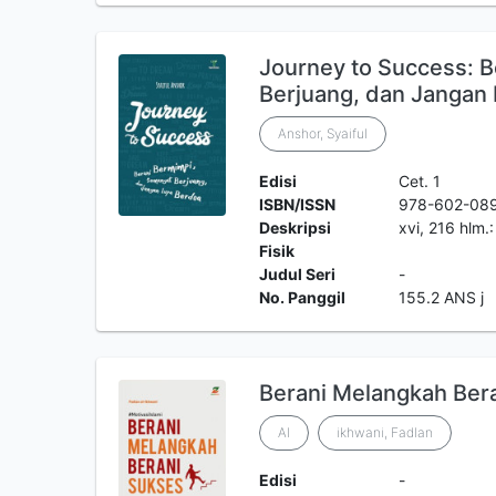
Journey to Success: 
Berjuang, dan Jangan
Anshor, Syaiful
Edisi
Cet. 1
ISBN/ISSN
978-602-08
Deskripsi
xvi, 216 hlm.
Fisik
Judul Seri
-
No. Panggil
155.2 ANS j
Berani Melangkah Ber
Al
ikhwani, Fadlan
Edisi
-