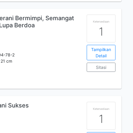
Berani Bermimpi, Semangat
Ketersediaan
 Lupa Berdoa
1
Tampilkan
94-78-2
Detail
: 21 cm
Sitasi
ani Sukses
Ketersediaan
1