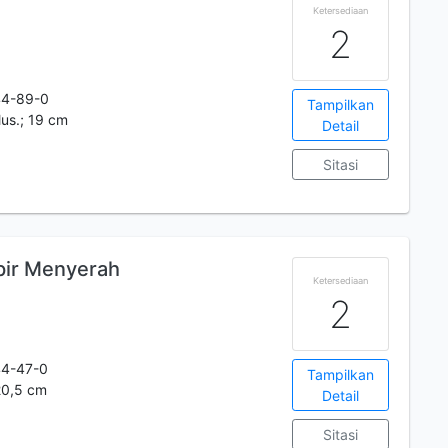
Ketersediaan
2
44-89-0
Tampilkan
ilus.; 19 cm
Detail
Sitasi
pir Menyerah
Ketersediaan
2
44-47-0
Tampilkan
 20,5 cm
Detail
Sitasi