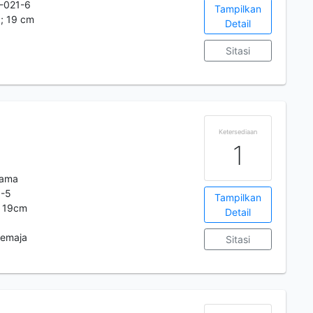
-021-6
Tampilkan
.; 19 cm
Detail
Sitasi
Ketersediaan
1
tama
0-5
Tampilkan
: 19cm
Detail
Remaja
Sitasi