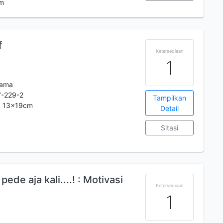
 m
f
Ketersediaan
1
tama
-229-2
Tampilkan
.; 13x19cm
Detail
Sitasi
m
de aja kali....! : Motivasi
Ketersediaan
1