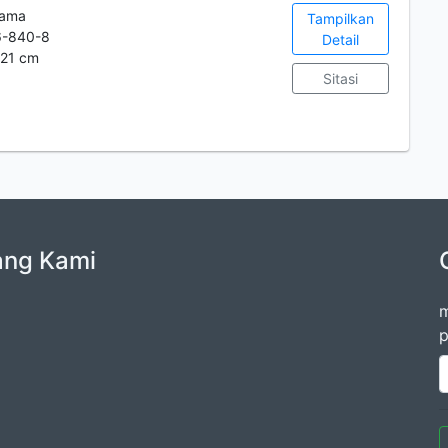
tama
Tampilkan
6-840-8
Detail
: 21 cm
Sitasi
ang Kami
m
p