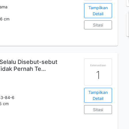
tama
Tampilkan
Detail
 16 cm
Sitasi
Selalu Disebut-sebut
Ketersediaan
Tidak Pernah Te…
1
Tampilkan
53-84-6
Detail
.5 cm
Sitasi