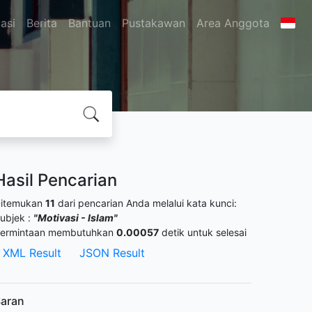
asi
Berita
Bantuan
Pustakawan
Area Anggota
Hasil Pencarian
itemukan
11
dari pencarian Anda melalui kata kunci:
ubjek :
"Motivasi - Islam"
ermintaan membutuhkan
0.00057
detik untuk selesai
XML Result
JSON Result
aran