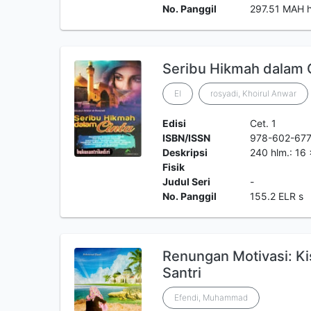
No. Panggil
297.51 MAH 
Seribu Hikmah dalam 
El
rosyadi, Khoirul Anwar
Edisi
Cet. 1
ISBN/ISSN
978-602-677
Deskripsi
240 hlm.: 16
Fisik
Judul Seri
-
No. Panggil
155.2 ELR s
Renungan Motivasi: K
Santri
Efendi, Muhammad