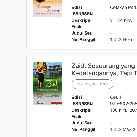
Edisi
Cetakan Per
ISBN/ISSN
-
Deskripsi
vi, 174 hlm.:
Fisik
Judul Seri
-
No. Panggil
155.2 EFE r
Zaid: Seseorang yang 
Kedatangannya, Tapi 
Mazaya, Abi Tazka
Edisi
Cet. 1
ISBN/ISSN
979-602-25
Deskripsi
100 hlm.: 20
Fisik
Judul Seri
-
No. Panggil
155.2 MAZ z