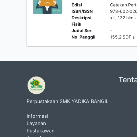
Edisi
Cetakan Per
ISBN/ISSN
978-602-02
Deskripsi
xiii, 132 hlm.
Fisik
Judul Seri
-
No. Panggil
155.2 SOF s
Tent
Perpustakaan SMK YADIKA BANGIL
Informasi
Layanan
Pustakawan