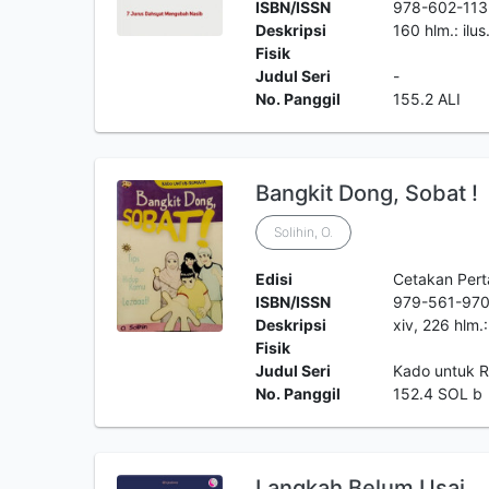
ISBN/ISSN
978-602-113
Deskripsi
160 hlm.: ilus
Fisik
Judul Seri
-
No. Panggil
155.2 ALI
Bangkit Dong, Sobat !
Solihin, O.
Edisi
Cetakan Per
ISBN/ISSN
979-561-97
Deskripsi
xiv, 226 hlm.
Fisik
Judul Seri
Kado untuk 
No. Panggil
152.4 SOL b
Langkah Belum Usai