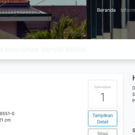
Beranda
Inform
Ketersediaan
D
1
S
P
-9551-0
Tampilkan
 21 cm
Detail
S
Sitasi