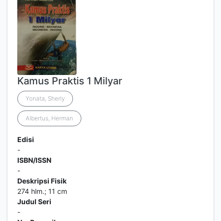
Kamus Praktis 1 Milyar
Yonata, Sherly
Albertus, Herman
Edisi
-
ISBN/ISSN
-
Deskripsi Fisik
274 hlm.; 11 cm
Judul Seri
-