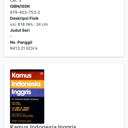
Cet. 5
ISBN/ISSN
979-403-753-2
Deskripsi Fisik
xxi, 618 hlm.: 24 cm
Judul Seri
-
No. Panggil
R413.21 ECH k
Kamus Indonesia Inggris