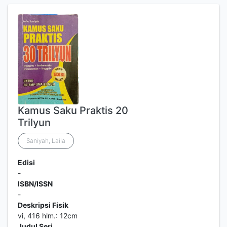
Kamus Saku Praktis 20
Trilyun
Saniyah, Laila
Edisi
-
ISBN/ISSN
-
Deskripsi Fisik
vi, 416 hlm.: 12cm
Judul Seri