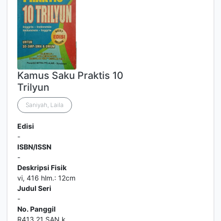
Kamus Saku Praktis 10
Trilyun
Saniyah, Laila
Edisi
-
ISBN/ISSN
-
Deskripsi Fisik
vi, 416 hlm.: 12cm
Judul Seri
-
No. Panggil
R413.21 SAN k