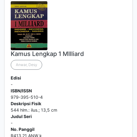
Kamus Lengkap 1 MIlliard
Anwar, Desy
Edisi
-
ISBN/ISSN
979-395-510-4
Deskripsi Fisik
544 hlm.: ilus.; 13,5 cm
Judul Seri
-
No. Panggil
R413.21 ANW k