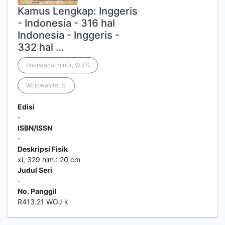
Kamus Lengkap: Inggeris
- Indonesia - 316 hal
Indonesia - Inggeris -
332 hal …
Poerwadarminta, W.J.S
Wojowasito, S.
Edisi
-
ISBN/ISSN
-
Deskripsi Fisik
xi, 329 hlm.: 20 cm
Judul Seri
-
No. Panggil
R413.21 WOJ k