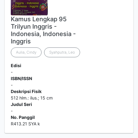
Kamus Lengkap 95
Trilyun Inggris -
Indonesia, Indonesia -
Inggris
Aulia, Cindy
Syahputra, Leo
Edisi
-
ISBN/ISSN
-
Deskripsi Fisik
512 hlm.: ilus.; 15 cm
Judul Seri
-
No. Panggil
R413.21 SYA k