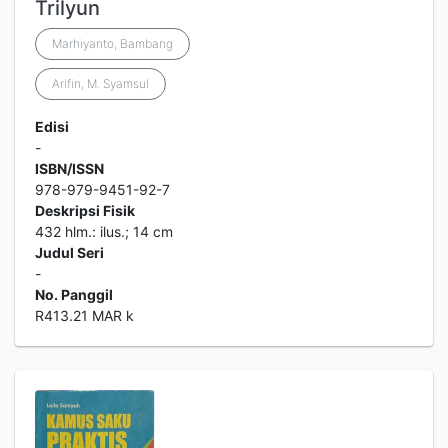
Trilyun
Marhiyanto, Bambang
Arifin, M. Syamsul
Edisi
-
ISBN/ISSN
978-979-9451-92-7
Deskripsi Fisik
432 hlm.: ilus.; 14 cm
Judul Seri
-
No. Panggil
R413.21 MAR k