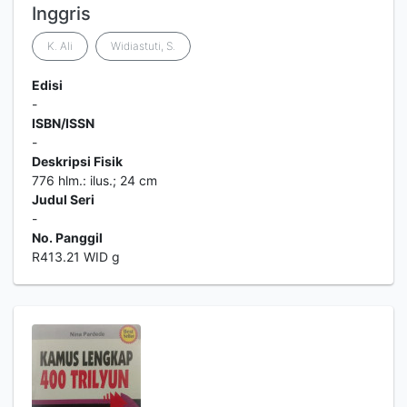
Inggris
K. Ali
Widiastuti, S.
Edisi
-
ISBN/ISSN
-
Deskripsi Fisik
776 hlm.: ilus.; 24 cm
Judul Seri
-
No. Panggil
R413.21 WID g