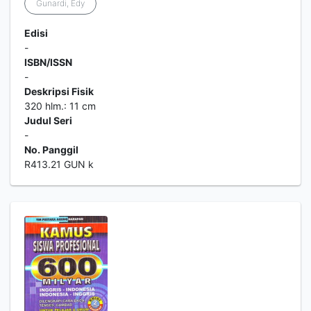
Gunardi, Edy
Edisi
-
ISBN/ISSN
-
Deskripsi Fisik
320 hlm.: 11 cm
Judul Seri
-
No. Panggil
R413.21 GUN k