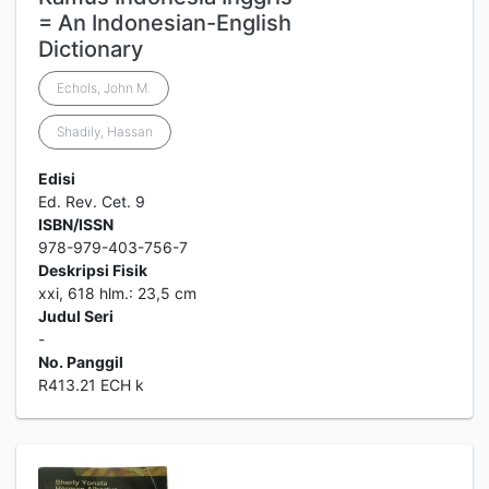
= An Indonesian-English
Dictionary
Echols, John M.
Shadily, Hassan
Edisi
Ed. Rev. Cet. 9
ISBN/ISSN
978-979-403-756-7
Deskripsi Fisik
xxi, 618 hlm.: 23,5 cm
Judul Seri
-
No. Panggil
R413.21 ECH k