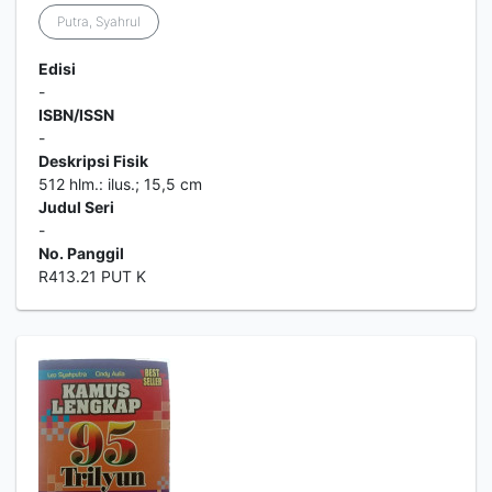
Putra, Syahrul
Edisi
-
ISBN/ISSN
-
Deskripsi Fisik
512 hlm.: ilus.; 15,5 cm
Judul Seri
-
No. Panggil
R413.21 PUT K