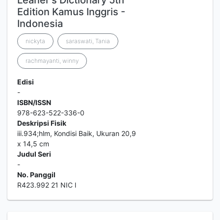
Leaner's Dictionary 5th
Edition Kamus Inggris -
Indonesia
nickyta
saraswati, Tania
rachmayanti, winny
Edisi
-
ISBN/ISSN
978-623-522-336-0
Deskripsi Fisik
iii.934;hlm, Kondisi Baik, Ukuran 20,9
x 14,5 cm
Judul Seri
-
No. Panggil
R423.992 21 NIC l