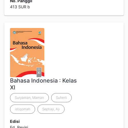
No. Panggil
413 SUR b
Bahasa Indonesia : Kelas
XI
Suryaman, Maman
Suherli
istiqomah
Septiaji, Aji
Edisi
Ed. Revisi