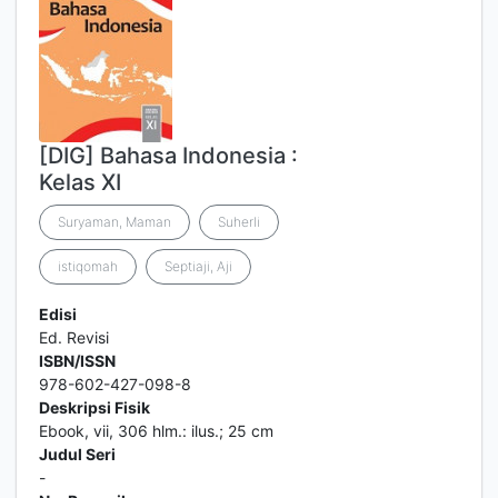
[DIG] Bahasa Indonesia :
Kelas XI
Suryaman, Maman
Suherli
istiqomah
Septiaji, Aji
Edisi
Ed. Revisi
ISBN/ISSN
978-602-427-098-8
Deskripsi Fisik
Ebook, vii, 306 hlm.: ilus.; 25 cm
Judul Seri
-