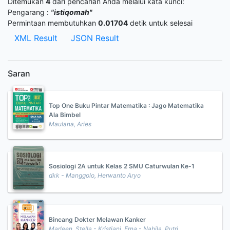
Ditemukan
4
dari pencarian Anda melalui kata kunci:
Pengarang :
"istiqomah"
Permintaan membutuhkan
0.01704
detik untuk selesai
XML Result
JSON Result
Saran
Top One Buku Pintar Matematika : Jago Matematika
Ala Bimbel
Maulana, Aries
Sosiologi 2A untuk Kelas 2 SMU Caturwulan Ke-1
dkk - Manggolo, Herwanto Aryo
Bincang Dokter Melawan Kanker
Marleen, Stella - Kristiani, Erna - Nabila, Putri