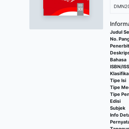
DMN20
Informa
Judul Se
No. Pang
Penerbi
Deskrips
Bahasa
ISBN/IS
Klasifika
Tipe Isi
Tipe Me
Tipe P
Edisi
Subjek
Info Deta
Pernyat
Tanggu