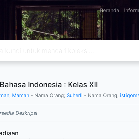
Beranda
Inform
 Bahasa Indonesia : Kelas XII
aman, Maman
- Nama Orang;
Suherli
- Nama Orang;
istiqom
rsedia Deskripsi
ediaan