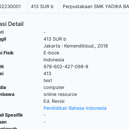
2230001
413 SUR b
Perpustakaan SMK YADIKA B
si Detail
ri
-
gil
413 SUR b
t
Jakarta
:
Kemendikbud
.,
2018
i Fisik
E-book
Indonesia
SN
978-602-427-098-8
si
413
text
dia
computer
embawa
online resource
Ed. Revisi
Pendidikan Bahasa Indonesia
il Spesifik
-
aan
-
ngjawab