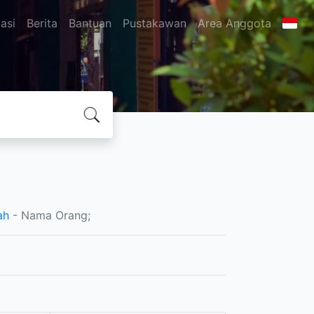
asi
Berita
Bantuan
Pustakawan
Area Anggota
ah
- Nama Orang;