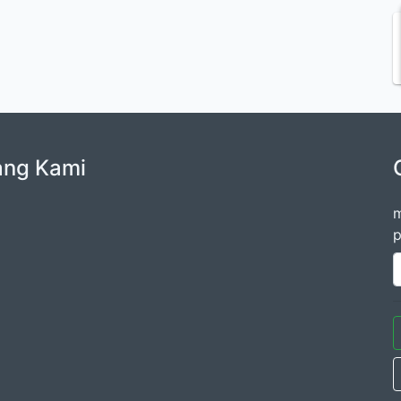
ang Kami
m
p