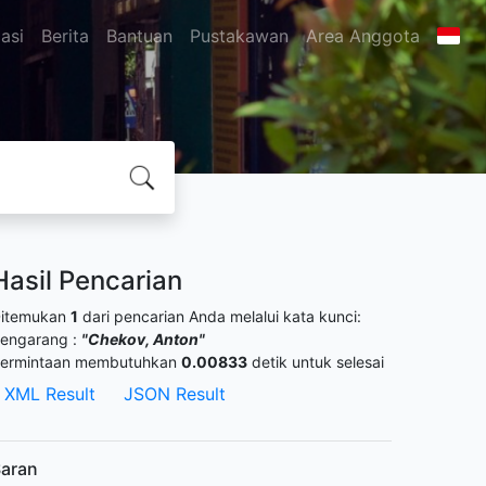
asi
Berita
Bantuan
Pustakawan
Area Anggota
Hasil Pencarian
itemukan
1
dari pencarian Anda melalui kata kunci:
engarang :
"Chekov, Anton"
ermintaan membutuhkan
0.00833
detik untuk selesai
XML Result
JSON Result
aran