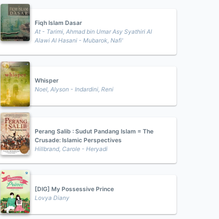
Fiqh Islam Dasar
At - Tarimi, Ahmad bin Umar Asy Syathiri Al
Alawi Al Hasani - Mubarok, Nafi'
Whisper
Noel, Alyson - Indardini, Reni
Perang Salib : Sudut Pandang Islam = The
Crusade: Islamic Perspectives
Hillbrand, Carole - Heryadi
[DIG] My Possessive Prince
Lovya Diany