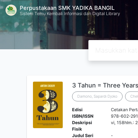
Perpustakaan SMK YADIKA BANGIL
Sistem Temu Kembali Informasi dan Digital Library
3 Tahun = Three Year
Damono, Sapardi Djoko
Chek
Edisi
Cetakan Per
ISBN/ISSN
978-602-291
Deskripsi
vi, 158hlm.:
Fisik
Judul Seri
-