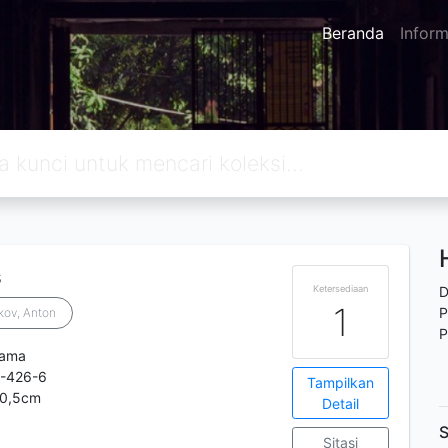
Beranda
Inform
s
Ketersediaan
D
1
P
ov, Anton
P
tama
-426-6
Tampilkan
 20,5cm
Detail
S
Sitasi