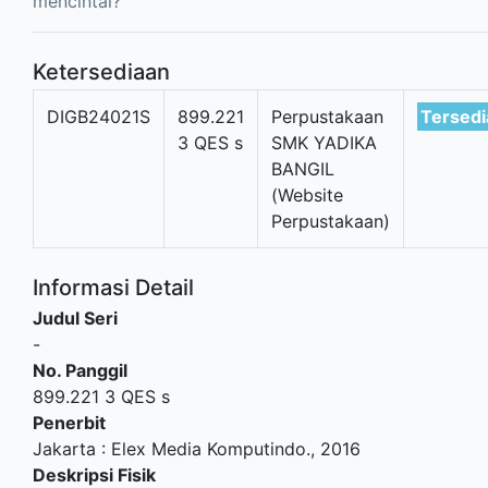
mencintai?
Ketersediaan
DIGB24021S
899.221
Perpustakaan
Tersedi
3 QES s
SMK YADIKA
BANGIL
(Website
Perpustakaan)
Informasi Detail
Judul Seri
-
No. Panggil
899.221 3 QES s
Penerbit
Jakarta
:
Elex Media Komputindo
.,
2016
Deskripsi Fisik