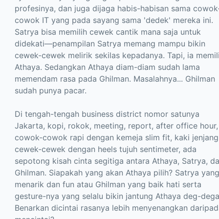
profesinya, dan juga dijaga habis-habisan sama cowok
cowok IT yang pada sayang sama 'dedek' mereka ini.
Satrya bisa memilih cewek cantik mana saja untuk
didekati—penampilan Satrya memang mampu bikin
cewek-cewek melirik sekilas kepadanya. Tapi, ia memil
Athaya. Sedangkan Athaya diam-diam sudah lama
memendam rasa pada Ghilman. Masalahnya... Ghilman
sudah punya pacar.
Di tengah-tengah business district nomor satunya
Jakarta, kopi, rokok, meeting, report, after office hour,
cowok-cowok rapi dengan kemeja slim fit, kaki jenjang
cewek-cewek dengan heels tujuh sentimeter, ada
sepotong kisah cinta segitiga antara Athaya, Satrya, d
Ghilman. Siapakah yang akan Athaya pilih? Satrya yan
menarik dan fun atau Ghilman yang baik hati serta
gesture-nya yang selalu bikin jantung Athaya deg-deg
Benarkan dicintai rasanya lebih menyenangkan daripad