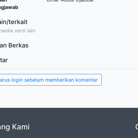
ngjawab
ain/terkait
sedia versi lain
an Berkas
tar
harus
login
sebelum memberikan komentar
ang Kami