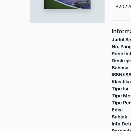
B2022
Informa
Judul Se
No. Pang
Penerbi
Deskrips
Bahasa
ISBN/IS
Klasifika
Tipe Isi
Tipe Me
Tipe P
Edisi
Subjek
Info Deta
Pernyat