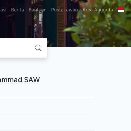
asi
Berita
Bantuan
Pustakawan
Area Anggota
uhammad SAW