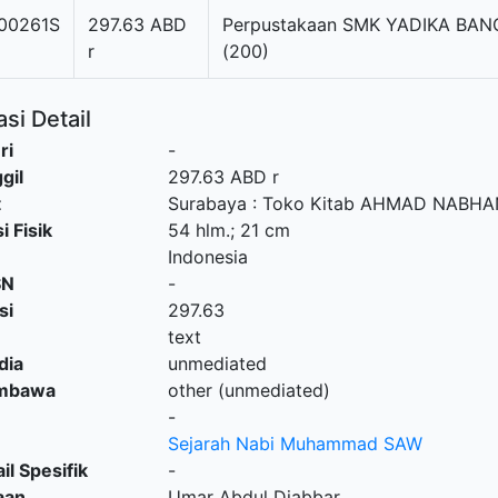
00261S
297.63 ABD
Perpustakaan SMK YADIKA BAN
r
(200)
si Detail
ri
-
gil
297.63 ABD r
t
Surabaya
:
Toko Kitab AHMAD NABHA
i Fisik
54 hlm.; 21 cm
Indonesia
SN
-
si
297.63
text
dia
unmediated
embawa
other (unmediated)
-
Sejarah Nabi Muhammad SAW
il Spesifik
-
aan
Umar Abdul Djabbar