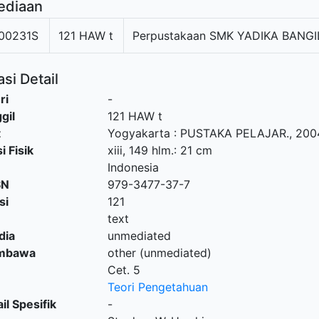
ediaan
00231S
121 HAW t
Perpustakaan SMK YADIKA BANGIL
si Detail
ri
-
gil
121 HAW t
t
Yogyakarta
:
PUSTAKA PELAJAR
.,
200
i Fisik
xiii, 149 hlm.: 21 cm
Indonesia
SN
979-3477-37-7
si
121
text
dia
unmediated
embawa
other (unmediated)
Cet. 5
Teori Pengetahuan
il Spesifik
-