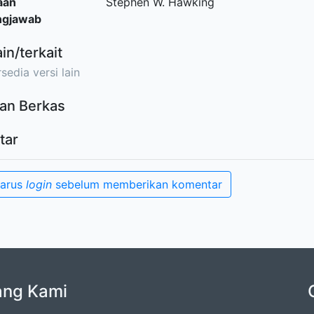
aan
Stephen W. Hawking
ngjawab
ain/terkait
sedia versi lain
an Berkas
tar
harus
login
sebelum memberikan komentar
ang Kami