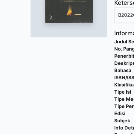
Keters
B2022
Informa
Judul Se
No. Pang
Penerbi
Deskrips
Bahasa
ISBN/IS
Klasifika
Tipe Isi
Tipe Me
Tipe P
Edisi
Subjek
Info Deta