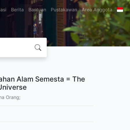
asi
Berita
Bantuan
Pustakawan
Area Anggota
unahan Alam Semesta = The
Universe
a Orang;