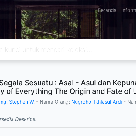
Beranda
Inform
 Segala Sesuatu : Asal - Asul dan Kep
y of Everything The Origin and Fate of 
ng, Stephen W.
- Nama Orang;
Nugroho, Ikhlasul Ardi
- Nam
rsedia Deskripsi