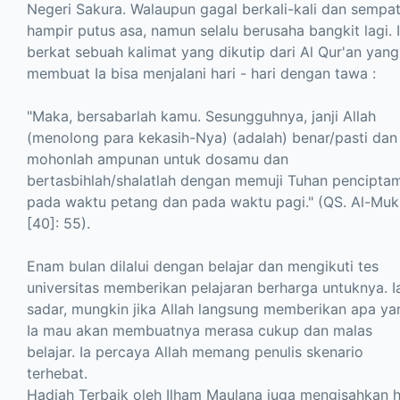
Negeri Sakura. Walaupun gagal berkali-kali dan sempa
hampir putus asa, namun selalu berusaha bangkit lagi. I
berkat sebuah kalimat yang dikutip dari Al Qur'an yang
membuat Ia bisa menjalani hari - hari dengan tawa :
"Maka, bersabarlah kamu. Sesungguhnya, janji Allah
(menolong para kekasih-Nya) (adalah) benar/pasti dan
mohonlah ampunan untuk dosamu dan
bertasbihlah/shalatlah dengan memuji Tuhan pencipta
pada waktu petang dan pada waktu pagi." (QS. Al-Mu
[40]: 55).
Enam bulan dilalui dengan belajar dan mengikuti tes
universitas memberikan pelajaran berharga untuknya. I
sadar, mungkin jika Allah langsung memberikan apa ya
Ia mau akan membuatnya merasa cukup dan malas
belajar. Ia percaya Allah memang penulis skenario
terhebat.
Hadiah Terbaik oleh Ilham Maulana juga mengisahkan h