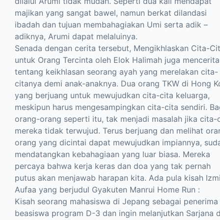
dilalui Arumi tidak mudah. Seperti dua kali mendapat
majikan yang sangat bawel, namun berkat dilandasi
ibadah dan tujuan membahagiakan Umi serta adik –
adiknya, Arumi dapat melaluinya.
Senada dengan cerita tersebut, Mengikhlaskan Cita-Ci
untuk Orang Tercinta oleh Elok Halimah juga mencerit
tentang keikhlasan seorang ayah yang merelakan cita-
citanya demi anak-anaknya. Dua orang TKW di Hong K
yang berjuang untuk mewujudkan cita-cita keluarga,
meskipun harus mengesampingkan cita-cita sendiri. Ba
orang-orang seperti itu, tak menjadi masalah jika cita-c
mereka tidak terwujud. Terus berjuang dan melihat ora
orang yang dicintai dapat mewujudkan impiannya, sud
mendatangkan kebahagiaan yang luar biasa. Mereka
percaya bahwa kerja keras dan doa yang tak pernah
putus akan menjawab harapan kita. Ada pula kisah Izm
Aufaa yang berjudul Gyakuten Manrui Home Run :
Kisah seorang mahasiswa di Jepang sebagai penerima
beasiswa program D-3 dan ingin melanjutkan Sarjana d