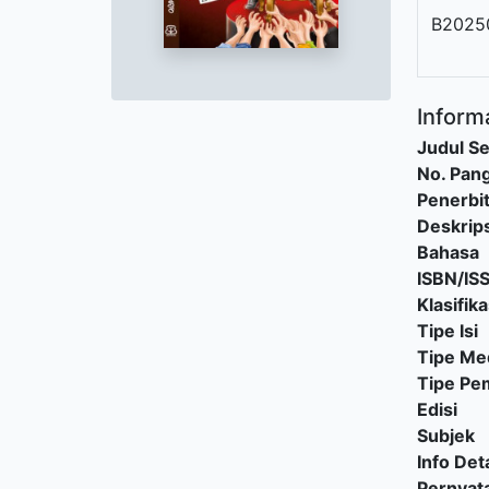
B2025
Informa
Judul Se
No. Pang
Penerbi
Deskrips
Bahasa
ISBN/IS
Klasifika
Tipe Isi
Tipe Me
Tipe P
Edisi
Subjek
Info Deta
Pernyat