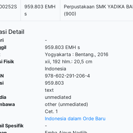
00252S
959.803 EMH
Perpustakaan SMK YADIKA BA
s
(900)
si Detail
ri
-
gil
959.803 EMH s
t
Yogyakarta
:
Bentang
.,
2016
i Fisik
xii, 192 hlm.: 20,5 cm
Indonesia
SN
978-602-291-206-4
si
959.803
text
dia
unmediated
embawa
other (unmediated)
Cet. 1
Indonesia dalam Orde Baru
il Spesifik
-
aan
Emha Ainun Nadjib