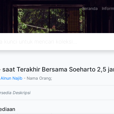
Beranda
Inform
- saat Terakhir Bersama Soeharto 2,5 ja
AInun Najib
- Nama Orang;
rsedia Deskripsi
ediaan