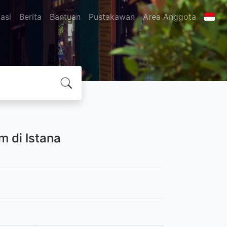
asi
Berita
Bantuan
Pustakawan
Area Anggota
m di Istana