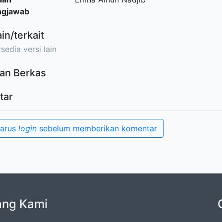
ngjawab
ain/terkait
sedia versi lain
an Berkas
tar
harus
login
sebelum memberikan komentar
ang Kami