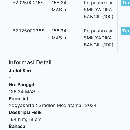
B202500215S
158.24
Perpustakaan
Ter
MAS n
SMK YADIKA
BANGIL (100)
B202500236S
158.24
Perpustakaan
Ter
MAS n
SMK YADIKA
BANGIL (100)
Informasi Detail
Judul Seri
-
No. Panggil
158.24 MAS n
Penerbit
Yogyakarta
:
Gradien Mediatama
.,
2024
Deskripsi Fisik
164 hlm; 19 cm
Bahasa