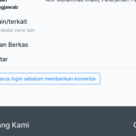
ngjawab
ain/terkait
sedia versi lain
an Berkas
tar
harus
login
sebelum memberikan komentar
ang Kami