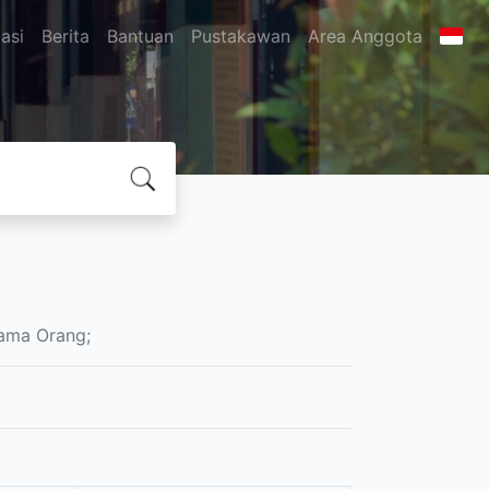
asi
Berita
Bantuan
Pustakawan
Area Anggota
ama Orang;