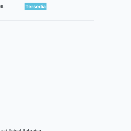
IL
Tersedia
zi Faisal Bahreisy