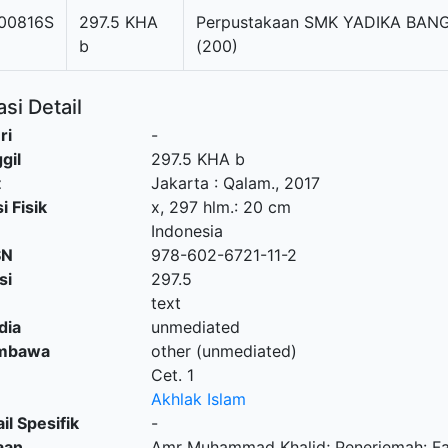
00816S
297.5 KHA
Perpustakaan SMK YADIKA BANG
b
(200)
si Detail
ri
-
gil
297.5 KHA b
t
Jakarta
:
Qalam
.,
2017
i Fisik
x, 297 hlm.: 20 cm
Indonesia
SN
978-602-6721-11-2
si
297.5
text
dia
unmediated
embawa
other (unmediated)
Cet. 1
Akhlak Islam
il Spesifik
-
aan
Amr Muhammad Khalid; Penerjemah: Fau