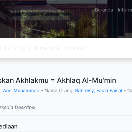
Beranda
Inform
kan Akhlakmu = Akhlaq Al-Mu'min
d, Amr Muhammad
- Nama Orang;
Bahreisy, Fauzi Faisal
- N
rsedia Deskripsi
ediaan