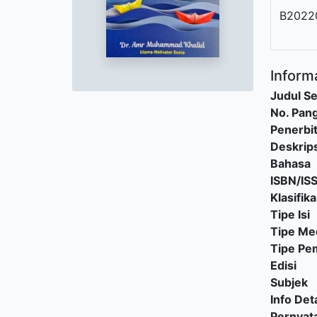
B2022
Informa
Judul Se
No. Pang
Penerbi
Deskrips
Bahasa
ISBN/IS
Klasifika
Tipe Isi
Tipe Me
Tipe P
Edisi
Subjek
Info Deta
Pernyat