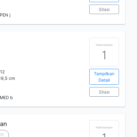
Sitasi
PEN j
Ketersediaan
1
12
Tampilkan
 19,5 cm
Detail
Sitasi
 MED b
uan
Ketersediaan
 15