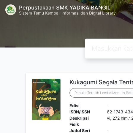
Perpustakaan SMK YADIKA BANGIL
Sistem Temu Kembali Informasi dan Digital Library
Kukagumi Segala Ten
Penulis Terpilih Lomba Menulis Bat
Edisi
-
ISBN/ISSN
62-1743-43
Deskripsi
vi, 272 hlm.:
Fisik
Judul Seri
-