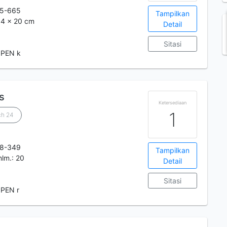
65-665
Tampilkan
 14 x 20 cm
Detail
Sitasi
 PEN k
s
Ketersediaan
1
ch 24
98-349
Tampilkan
 hlm.: 20
Detail
Sitasi
 PEN r