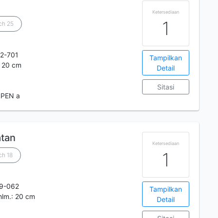
Ketersediaan
1
ch 25
2-701
Tampilkan
.: 20 cm
Detail
Sitasi
 PEN a
atan
Ketersediaan
1
ch 18
9-062
Tampilkan
1 hlm.: 20 cm
Detail