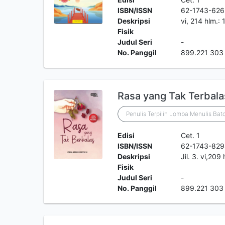
ISBN/ISSN
62-1743-62
Deskripsi
vi, 214 hlm.:
Fisik
Judul Seri
-
No. Panggil
899.221 303
Rasa yang Tak Terbala
Penulis Terpilih Lomba Menulis Bat
Edisi
Cet. 1
ISBN/ISSN
62-1743-82
Deskripsi
Jil. 3. vi,209
Fisik
Judul Seri
-
No. Panggil
899.221 303