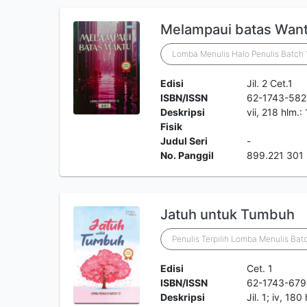
Melampaui batas Wan
Lomba Menulis Halo Penulis Batch 
Edisi
Jil. 2 Cet.1
ISBN/ISSN
62-1743-582
Deskripsi
vii, 218 hlm.
Fisik
Judul Seri
-
No. Panggil
899.221 301
Jatuh untuk Tumbuh
Penulis Terpilih Lomba Menulis Bat
Edisi
Cet. 1
ISBN/ISSN
62-1743-679
Deskripsi
Jil. 1; iv, 18