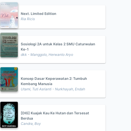
Next. Limited Edition
Ria Ricis
Sosiologi 2A untuk Kelas 2 SMU Caturwulan
Ke-1
dkk - Manggolo, Herwanto Aryo
Konsep Dasar Keperawatan 2: Tumbuh
Kembang Manusia
Utami, Tuti Asrianti - Nurkhayah, Endah
[DIG] Kuajak Kau Ke Hutan dan Tersesat
Berdua
Candra, Boy