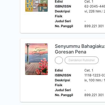
Edisi
Cet. 1
ISBN/ISSN
62-2045-44
Deskripsi
vi, 226 hlm.:
Fisik
Judul Seri
-
No. Panggil
899.221 301
Senyummu Bahagiaku:
Goresan Pena
Dandelion Publisher
Edisi
Cet. 1
ISBN/ISSN
1118-1223-0
Deskripsi
ix, 100 hlm.:
Fisik
Judul Seri
-
No. Panggil
899.221 301