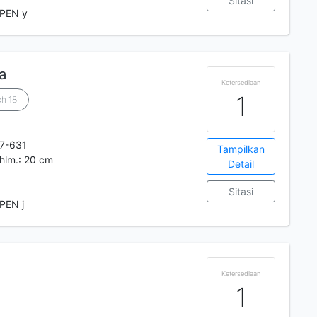
Sitasi
 PEN y
a
Ketersediaan
1
ch 18
7-631
Tampilkan
9 hlm.: 20 cm
Detail
Sitasi
PEN j
Ketersediaan
1