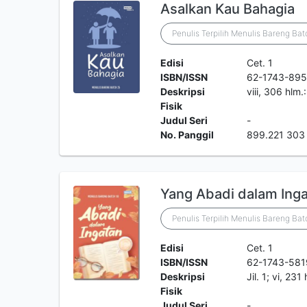
Asalkan Kau Bahagia
Penulis Terpilih Menulis Bareng Bat
Edisi
Cet. 1
ISBN/ISSN
62-1743-895
Deskripsi
viii, 306 hlm
Fisik
Judul Seri
-
No. Panggil
899.221 303
Yang Abadi dalam Ing
Penulis Terpilih Menulis Bareng Bat
Edisi
Cet. 1
ISBN/ISSN
62-1743-581
Deskripsi
Jil. 1; vi, 23
Fisik
Judul Seri
-