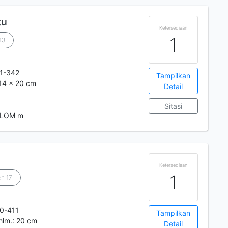
tu
Ketersediaan
1
13
1-342
Tampilkan
: 14 x 20 cm
Detail
Sitasi
 LOM m
Ketersediaan
1
ch 17
0-411
Tampilkan
0 hlm.: 20 cm
Detail