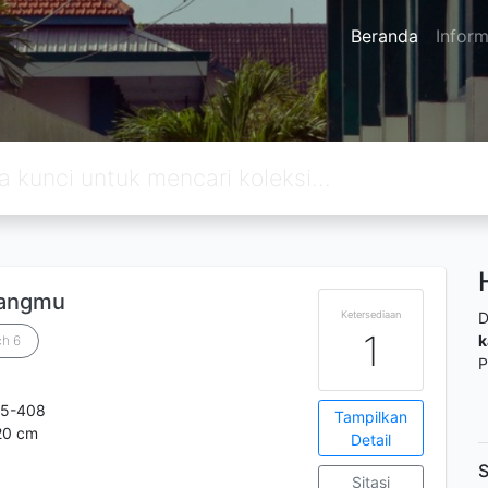
Beranda
Inform
tangmu
Ketersediaan
D
1
k
ch 6
P
45-408
Tampilkan
 20 cm
Detail
S
Sitasi