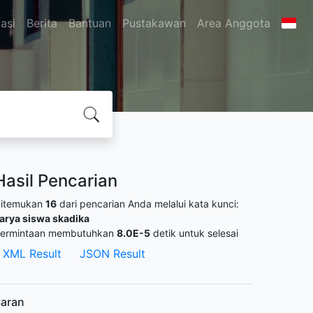
asi
Berita
Bantuan
Pustakawan
Area Anggota
Hasil Pencarian
itemukan
16
dari pencarian Anda melalui kata kunci:
arya siswa skadika
ermintaan membutuhkan
8.0E-5
detik untuk selesai
XML Result
JSON Result
aran