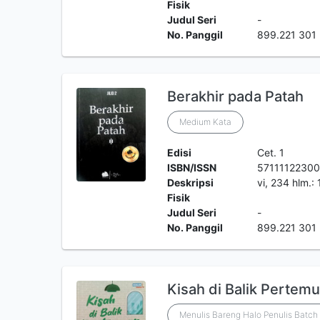
Fisik
Judul Seri
-
No. Panggil
899.221 301 
Berakhir pada Patah
Medium Kata
Edisi
Cet. 1
ISBN/ISSN
57111122300
Deskripsi
vi, 234 hlm.:
Fisik
Judul Seri
-
No. Panggil
899.221 301
Kisah di Balik Pertem
Menulis Bareng Halo Penulis Batch