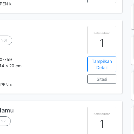
 PEN k
Ketersediaan
1
ch 01
70-759
Tampilkan
: 14 x 20 cm
Detail
Sitasi
 PEN d
adamu
Ketersediaan
1
ch 2