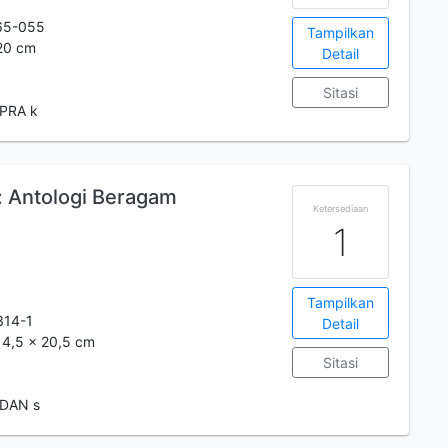
65-055
Tampilkan
 20 cm
Detail
Sitasi
 PRA k
 Antologi Beragam
Ketersediaan
1
Tampilkan
314-1
Detail
 14,5 x 20,5 cm
Sitasi
 DAN s