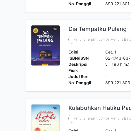
No. Panggil
899.221 301
Dia Tempatku Pulang
Penulis Terpilih Lomba Menulis Bat
Edisi
Cet. 1
ISBN/ISSN
62-1743-83
Deskripsi
vii, 196 hlm.
Fisik
Judul Seri
-
No. Panggil
899.221 303
Kulabuhkan Hatiku P
Penulis Terpilih Lomba Menulis Bat
Edisi
Cet. 1