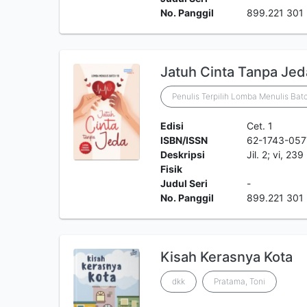
No. Panggil
899.221 301
Jatuh Cinta Tanpa Jed
Penulis Terpilih Lomba Menulis Bat
Edisi
Cet. 1
ISBN/ISSN
62-1743-057
Deskripsi
Jil. 2; vi, 23
Fisik
Judul Seri
-
No. Panggil
899.221 301 
Kisah Kerasnya Kota
dkk
Pratama, Toni