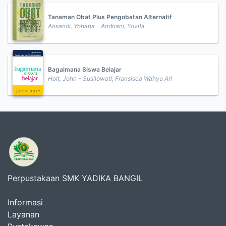
Tanaman Obat Plus Pengobatan Alternatif
Arisandi, Yohana - Andriani, Yovita
Bagaimana Siswa Belajar
Holt, John - Susilowati, Fransisca Wahyu Ari
Perpustakaan SMK YADIKA BANGIL
Informasi
Layanan