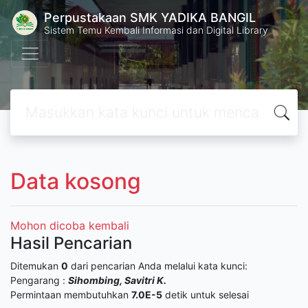
Perpustakaan SMK YADIKA BANGIL
Sistem Temu Kembali Informasi dan Digital Library
Data kosong
Mohon dicoba kembali
Hasil Pencarian
Ditemukan
0
dari pencarian Anda melalui kata kunci:
Pengarang :
Sihombing, Savitri K.
Permintaan membutuhkan
7.0E-5
detik untuk selesai