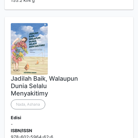
155.2 KIN g
Jadilah Baik, Walaupun
Dunia Selalu
Menyakitimy
Nada, Ashana
Edisi
-
ISBN/ISSN
978-602-5964-62-6