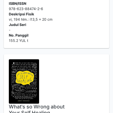
ISBN/ISSN
978-623-88474-2-6
Deskripsi Fisik
vi, 194 hlm.: i13,5 x 20 cm
Judul Seri
-
No. Panggil
155.2 YUL t
What's so Wrong about
Your Self Healing