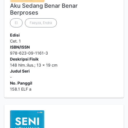
Aku Sedang Benar Benar
Berproses
El
Faeyza, Endra
Edisi
Cet. 1
ISBN/ISSN
978-623-09-1161-3
Deskripsi Fisik
148 hlm.:ilus.; 13 x 19 cm
Judul Seri
-
No. Panggil
158.1 ELF a