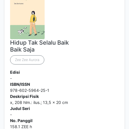
Hidup Tak Selalu Baik
Baik Saja
Zee Zee Aurora
Edisi
-
ISBN/ISSN
978-602-5964-25-1
Deskripsi Fisik
x, 208 hlm.: ilus.; 13,5 x 20 cm
Judul Seri
-
No. Panggil
158.1 ZEE h