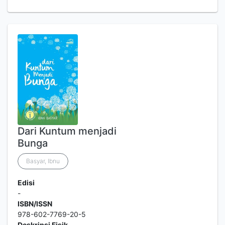
Dari Kuntum menjadi
Bunga
Basyar, Ibnu
Edisi
-
ISBN/ISSN
978-602-7769-20-5
Deskripsi Fisik