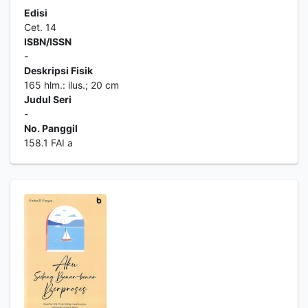
Edisi
Cet. 14
ISBN/ISSN
-
Deskripsi Fisik
165 hlm.: ilus.; 20 cm
Judul Seri
-
No. Panggil
158.1 FAI a