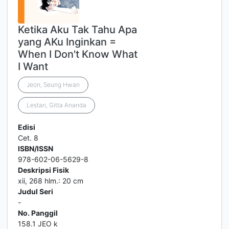
Ketika Aku Tak Tahu Apa
yang AKu Inginkan =
When I Don't Know What
I Want
Jeon, Seung Hwan
Lestari, Gitta Ananda
Edisi
Cet. 8
ISBN/ISSN
978-602-06-5629-8
Deskripsi Fisik
xii, 268 hlm.: 20 cm
Judul Seri
-
No. Panggil
158.1 JEO k