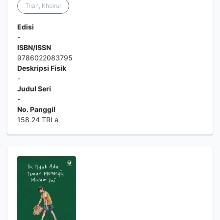
Trian, Khoirul
Edisi
-
ISBN/ISSN
9786022083795
Deskripsi Fisik
-
Judul Seri
-
No. Panggil
158.24 TRI a