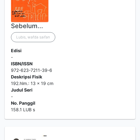
Sebelum...
Lubis, wafda saifan
Edisi
-
ISBN/ISSN
972-623-7211-39-6
Deskripsi Fisik
192.hlm.: 13 x 19 cm
Judul Seri
-
No. Panggil
158.1 LUB s