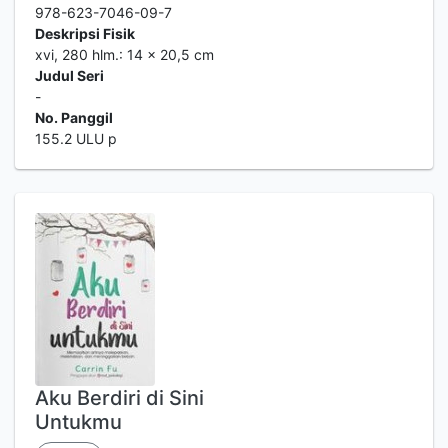
978-623-7046-09-7
Deskripsi Fisik
xvi, 280 hlm.: 14 x 20,5 cm
Judul Seri
-
No. Panggil
155.2 ULU p
Aku Berdiri di Sini
Untukmu