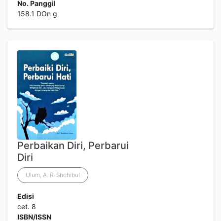
No. Panggil
158.1 DOn g
Perbaikan Diri, Perbarui
Diri
Ulum, A. R. Shohibul
Edisi
cet. 8
ISBN/ISSN