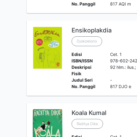
No. Panggil
817 AQI m
Ensikoplakdia
Djokolelono
Edisi
Cet. 1
ISBN/ISSN
978-602-242
Deskripsi
92 hlm.: ilus.
Fisik
Judul Seri
-
No. Panggil
817 DJO e
Koala Kumal
Raditya Dika
Edisi
Cet. 1