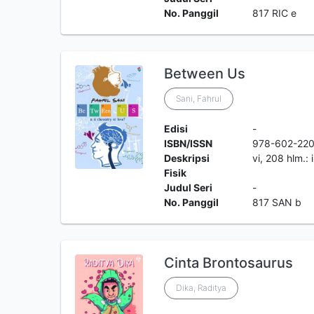
No. Panggil
817 RIC e
Between Us
Sani, Fahrul
Edisi
-
ISBN/ISSN
978-602-220
Deskripsi
vi, 208 hlm.:
Fisik
Judul Seri
-
No. Panggil
817 SAN b
Cinta Brontosaurus
Dika, Raditya