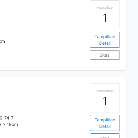
Ketersediaan
1
Tampilkan
 cm
Detail
Sitasi
Ketersediaan
1
0-74-7
Tampilkan
13 x 19cm
Detail