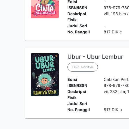
Edisi
-
ISBN/ISSN
978-979-78
Deskripsi
viii, 196 hlm
Fisik
Judul Seri
-
No. Panggil
817 DIK c
Ubur - Ubur Lembur
Dika, Raditya
Edisi
Cetakan Per
ISBN/ISSN
978-979-780
Deskripsi
vii, 232 hlm;
Fisik
Judul Seri
-
No. Panggil
817 DIK u