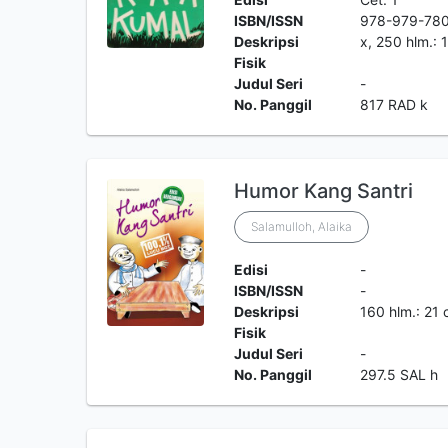
ISBN/ISSN
978-979-78
Deskripsi
x, 250 hlm.: 
Fisik
Judul Seri
-
No. Panggil
817 RAD k
Humor Kang Santri
Salamulloh, Alaika
Edisi
-
ISBN/ISSN
-
Deskripsi
160 hlm.: 21
Fisik
Judul Seri
-
No. Panggil
297.5 SAL h