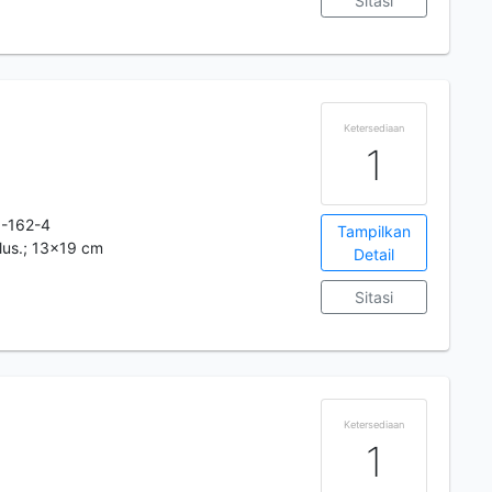
Sitasi
Ketersediaan
1
-162-4
Tampilkan
 ilus.; 13x19 cm
Detail
Sitasi
Ketersediaan
1