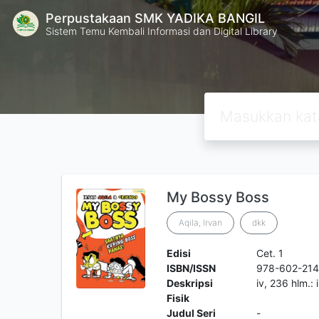
Perpustakaan SMK YADIKA BANGIL
Sistem Temu Kembali Informasi dan Digital Library
My Bossy Boss
Aqila, Irvan
dkk
Edisi
Cet. 1
ISBN/ISSN
978-602-21
Deskripsi
iv, 236 hlm.: 
Fisik
Judul Seri
-