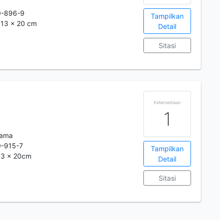
0-896-9
Tampilkan
.: 13 x 20 cm
Detail
Sitasi
Ketersediaan
1
tama
-915-7
Tampilkan
 13 x 20cm
Detail
Sitasi