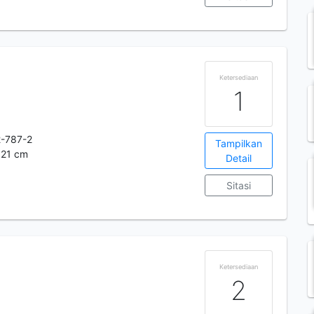
Ketersediaan
1
-787-2
Tampilkan
; 21 cm
Detail
Sitasi
Ketersediaan
2