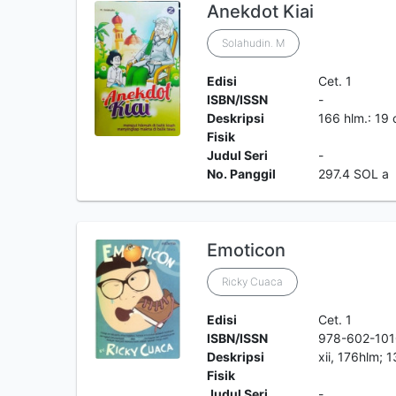
Anekdot Kiai
Solahudin. M
Edisi
Cet. 1
ISBN/ISSN
-
Deskripsi
166 hlm.: 19
Fisik
Judul Seri
-
No. Panggil
297.4 SOL a
Emoticon
Ricky Cuaca
Edisi
Cet. 1
ISBN/ISSN
978-602-101
Deskripsi
xii, 176hlm; 
Fisik
Judul Seri
-