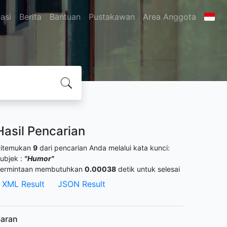
asi
Berita
Bantuan
Pustakawan
Area Anggota
Hasil Pencarian
itemukan
9
dari pencarian Anda melalui kata kunci:
ubjek :
"Humor"
ermintaan membutuhkan
0.00038
detik untuk selesai
XML Result
JSON Result
aran