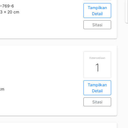
0-769-6
Tampilkan
13 x 20 cm
Detail
Sitasi
Ketersediaan
1
Tampilkan
 cm
Detail
Sitasi