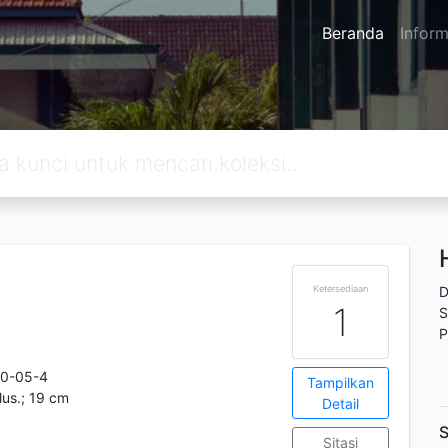
Beranda
Inform
Ketersediaan
D
1
S
P
40-05-4
Tampilkan
ilus.; 19 cm
Detail
S
Sitasi