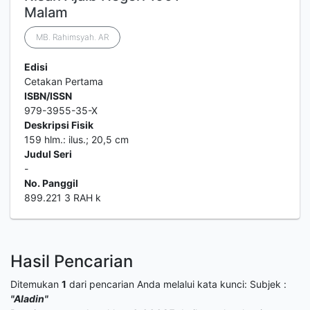
Malam
MB. Rahimsyah. AR
Edisi
Cetakan Pertama
ISBN/ISSN
979-3955-35-X
Deskripsi Fisik
159 hlm.: ilus.; 20,5 cm
Judul Seri
-
No. Panggil
899.221 3 RAH k
Hasil Pencarian
Ditemukan
1
dari pencarian Anda melalui kata kunci:
Subjek :
"Aladin"