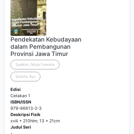
Pendekatan Kebudayaan
dalam Pembangunan
Provinsi Jawa Timur
Sudikan, Setya Yuwana
Sutarto, Ayu
Edisi
Cetakan 1
ISBN/ISSN
979-96613-2-3
Deskripsi Fisik
xviii + 210hlm; 13 x 21cm
Judul Seri
-