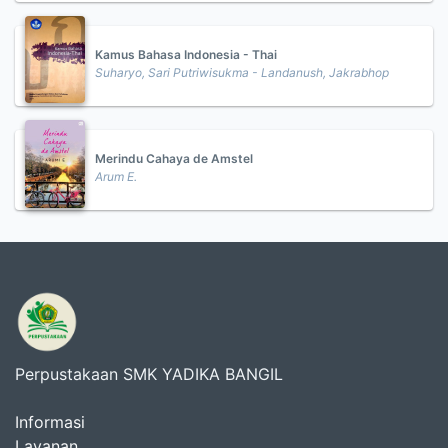
Kamus Bahasa Indonesia - Thai
Suharyo, Sari Putriwisukma - Landanush, Jakrabhop
Merindu Cahaya de Amstel
Arum E.
Perpustakaan SMK YADIKA BANGIL
Informasi
Layanan