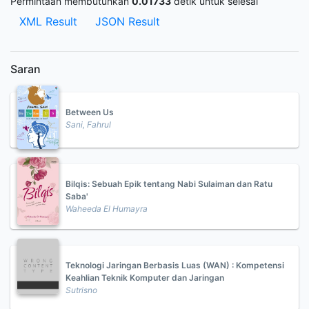
Permintaan membutuhkan
0.01733
detik untuk selesai
XML Result
JSON Result
Saran
Between Us
Sani, Fahrul
Bilqis: Sebuah Epik tentang Nabi Sulaiman dan Ratu
Saba'
Waheeda El Humayra
Teknologi Jaringan Berbasis Luas (WAN) : Kompetensi
Keahlian Teknik Komputer dan Jaringan
Sutrisno